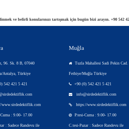
edinmek
ve belirli konularınızı tartışmak için bugün bizi arayın. +90 542 
ya
Muğla
, 96. Sk. 8 B, 07040
Tuzla Mahallesi Sadi Pekin Cad
a/Antalya, Türkiye
Fethiye/Muğla Türkiye
0) 542 421 5 421
+90 (0) 542 421 5 421
sirdedektiflik.com
info@sirdedektiflik.com
//www.sirdedektiflik.com
https://www.sirdedektiflik.com
i-Cuma : 9.00- 17.00
P.tesi-Cuma : 9.00- 17.00
zar : Sadece Randevu ile
C.tesi-Pazar : Sadece Randevu ile