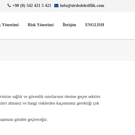
+90 (0) 542 421 5 421
info@sirdedektiflik.com
k Yönetimi
Risk Yönetimi
İletişim
ENGLISH
rimize sağlık ve güvenlik sınırlarının ötesine geçen sektöre
skleri almanız ve hangi risklerden kaçınmanız gerektiği çok
luşunuzu gözden geçireceğiz.