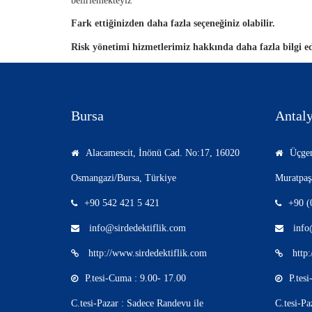
belirlemekteyiz
Fark ettiğinizden daha fazla seçeneğiniz olabilir.
Risk yönetimi hizmetlerimiz hakkında daha fazla bilgi 
Bursa
Antal
Alacamescit, İnönü Cad. No:17, 16020
Üçgen
Osmangazi/Bursa, Türkiye
Muratpaş
+90 542 421 5 421
+90 (
info@sirdedektiflik.com
info@
http://www.sirdedektiflik.com
http:
P.tesi-Cuma : 9.00- 17.00
P.tes
C.tesi-Pazar : Sadece Randevu ile
C.tesi-Pa