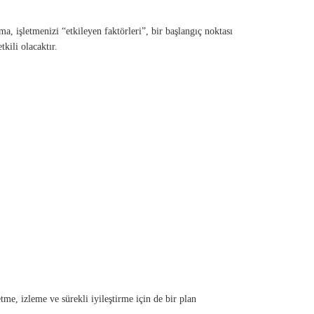
a, işletmenizi “etkileyen faktörleri”, bir başlangıç noktası
kili olacaktır.
me, izleme ve sürekli iyileştirme için de bir plan