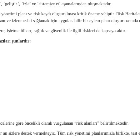
 ‘geliştir’, ‘izle’ ve ‘sistemize et’ aşamalarından oluşmaktadır.
yönetimi planı ve risk kaydı oluşturulması kritik öneme sahiptir. Risk Haritalam
nı ve izlenmesini sağlamak için uygulanabilir bir eylem planı oluşturmasında et
, işletme itibarı, sağlık ve güvenlik ile ilgili riskleri de kapsayacaktır.
zıları şunlardır:
elerine göre öncelikli olarak vurgulanan “risk alanları” belirtilmektedir.
n sizlere destek vermekteyiz. Tüm risk yönetimi planlarımızla birlikte, test et