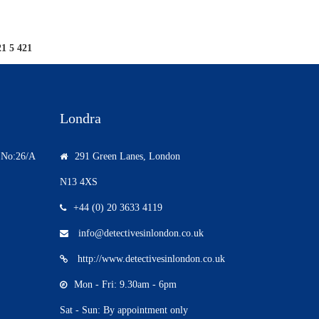
421 5 421
Londra
. No:26/A
291 Green Lanes, London
N13 4XS
+44 (0) 20 3633 4119
info@detectivesinlondon.co.uk
http://www.detectivesinlondon.co.uk
Mon - Fri: 9.30am - 6pm
Sat - Sun: By appointment only