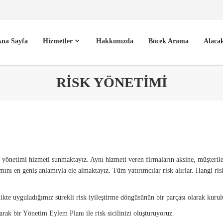
na Sayfa
Hizmetler
Hakkımızda
Böcek Arama
Alaca
RİSK YÖNETİMİ
k yönetimi hizmeti sunmaktayız. Aynı hizmeti veren firmaların aksine, müşterile
mını en geniş anlamıyla ele almaktayız. Tüm yatırımcılar risk alırlar. Hangi ri
ikte uyguladığımız sürekli risk iyileştirme döngüsünün bir parçası olarak kuru
rak bir Yönetim Eylem Planı ile risk sicilinizi oluşturuyoruz.