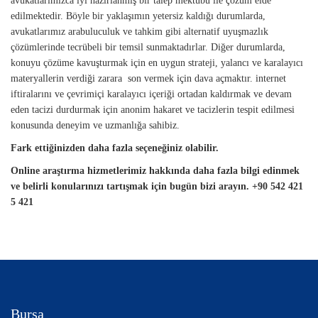
avukatlarımızca iyi hazırlanmış bir talep mektubu ile çözüm elde
edilmektedir. Böyle bir yaklaşımın yetersiz kaldığı durumlarda,
avukatlarımız arabuluculuk ve tahkim gibi alternatif uyuşmazlık
çözümlerinde tecrübeli bir temsil sunmaktadırlar. Diğer durumlarda,
konuyu çözüme kavuşturmak için en uygun strateji, yalancı ve karalayıcı
materyallerin verdiği zarara son vermek için dava açmaktır. internet
iftiralarını ve çevrimiçi karalayıcı içeriği ortadan kaldırmak ve devam
eden tacizi durdurmak için anonim hakaret ve tacizlerin tespit edilmesi
konusunda deneyim ve uzmanlığa sahibiz.
Fark ettiğinizden daha fazla seçeneğiniz olabilir.
Online araştırma hizmetlerimiz hakkında daha fazla bilgi edinmek
ve belirli konularınızı tartışmak için bugün bizi arayın.
+90 542 421
5 421
Bursa