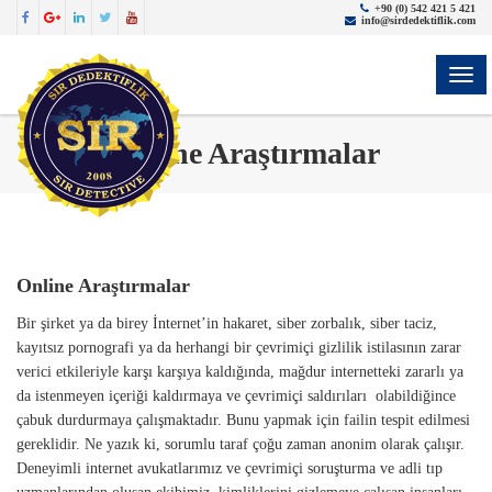
+90 (0) 542 421 5 421
info@sirdedektiflik.com
ME
Online Araştırmalar
Online Araştırmalar
Bir şirket ya da birey İnternet’in hakaret, siber zorbalık, siber taciz,
kayıtsız pornografi ya da herhangi bir çevrimiçi gizlilik istilasının zarar
verici etkileriyle karşı karşıya kaldığında, mağdur internetteki zararlı ya
da istenmeyen içeriği kaldırmaya ve çevrimiçi saldırıları olabildiğince
çabuk durdurmaya çalışmaktadır. Bunu yapmak için failin tespit edilmesi
gereklidir. Ne yazık ki, sorumlu taraf çoğu zaman anonim olarak çalışır.
Deneyimli internet avukatlarımız ve çevrimiçi soruşturma ve adli tıp