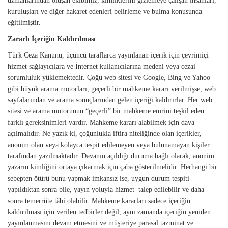
uzmanlarından oluşan ekibimiz, kimliklerini gizlemeye çalışan insanları,
kuruluşları ve diğer hakaret edenleri belirleme ve bulma konusunda
eğitilmiştir.
Zararlı İçeriğin Kaldırılması
Türk Ceza Kanunu, üçüncü taraflarca yayınlanan içerik için çevrimiçi
hizmet sağlayıcılara ve İnternet kullanıcılarına medeni veya cezai
sorumluluk yüklemektedir. Çoğu web sitesi ve Google, Bing ve Yahoo
gibi büyük arama motorları, geçerli bir mahkeme kararı verilmişse, web
sayfalarından ve arama sonuçlarından gelen içeriği kaldırırlar. Her web
sitesi ve arama motorunun “geçerli” bir mahkeme emrini teşkil eden
farklı gereksinimleri vardır. Mahkeme kararı alabilmek için dava
açılmalıdır. Ne yazık ki, çoğunlukla iftira niteliğinde olan içerikler,
anonim olan veya kolayca tespit edilemeyen veya bulunamayan kişiler
tarafından yazılmaktadır. Davanın açıldığı duruma bağlı olarak, anonim
yazarın kimliğini ortaya çıkarmak için çaba gösterilmelidir. Herhangi bir
sebepten ötürü bunu yapmak imkansız ise, uygun durum tespiti
yapıldıktan sonra bile, yayın yoluyla hizmet talep edilebilir ve daha
sonra temerrüte tâbi olabilir. Mahkeme kararları sadece içeriğin
kaldırılması için verilen tedbirler değil, aynı zamanda içeriğin yeniden
yayınlanmasını devam etmesini ve müşteriye parasal tazminat ve