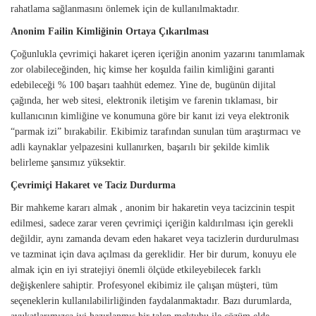
rahatlama sağlanmasını önlemek için de kullanılmaktadır.
Anonim Failin Kimliğinin Ortaya Çıkarılması
Çoğunlukla çevrimiçi hakaret içeren içeriğin anonim yazarını tanımlamak
zor olabileceğinden, hiç kimse her koşulda failin kimliğini garanti
edebileceği % 100 başarı taahhüt edemez. Yine de, bugünün dijital
çağında, her web sitesi, elektronik iletişim ve farenin tıklaması, bir
kullanıcının kimliğine ve konumuna göre bir kanıt izi veya elektronik
“parmak izi” bırakabilir. Ekibimiz tarafından sunulan tüm araştırmacı ve
adli kaynaklar yelpazesini kullanırken, başarılı bir şekilde kimlik
belirleme şansımız yüksektir.
Çevrimiçi Hakaret ve Taciz Durdurma
Bir mahkeme kararı almak , anonim bir hakaretin veya tacizcinin tespit
edilmesi, sadece zarar veren çevrimiçi içeriğin kaldırılması için gerekli
değildir, aynı zamanda devam eden hakaret veya tacizlerin durdurulması
ve tazminat için dava açılması da gereklidir. Her bir durum, konuyu ele
almak için en iyi stratejiyi önemli ölçüde etkileyebilecek farklı
değişkenlere sahiptir. Profesyonel ekibimiz ile çalışan müşteri, tüm
seçeneklerin kullanılabilirliğinden faydalanmaktadır. Bazı durumlarda,